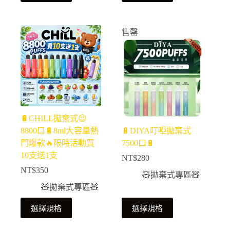
售罄
🔋CHILL拋棄式😉
8800口🔋8ml大容量熱
🔋DIYA叮啞拋棄式
門爆款🔥限時活動買
7500口🔋
10支送1支
NT$
280
NT$
350
🧸拋棄式專區🧸
🧸拋棄式專區🧸
選擇規格
選擇規格