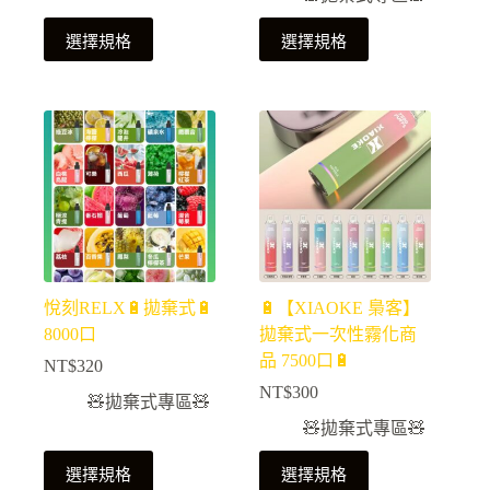
選擇規格
選擇規格
悅刻RELX🔋拋棄式🔋
🔋【XIAOKE 梟客】
8000口
拋棄式一次性霧化商
品 7500口🔋
NT$
320
NT$
300
🧸拋棄式專區🧸
🧸拋棄式專區🧸
選擇規格
選擇規格