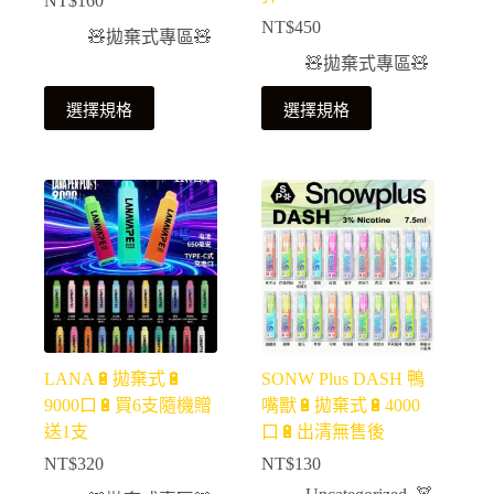
NT$
160
NT$
450
🧸拋棄式專區🧸
🧸拋棄式專區🧸
選擇規格
選擇規格
LANA🔋拋棄式🔋
SONW Plus DASH 鴨
9000口🔋買6支隨機贈
嘴獸🔋拋棄式🔋4000
送1支
口🔋出清無售後
NT$
320
NT$
130