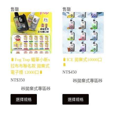
售罄
售罄
🔋Fog Trap 蠟筆小新x
🔋ICE 拋棄式10000口
🔋
拉布布聯名款 拋棄式
NT$
450
電子煙 12000口🔋
NT$
350
🧸拋棄式專區🧸
🧸拋棄式專區🧸
選擇規格
選擇規格