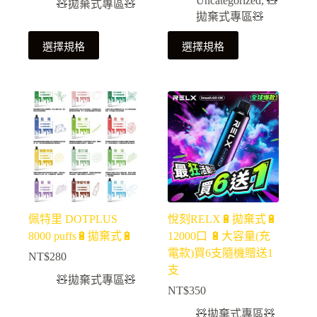
Uncategorized
,
🧸
🧸拋棄式專區🧸
拋棄式專區🧸
選擇規格
選擇規格
佩特里 DOTPLUS
悅刻RELX🔋拋棄式🔋
8000 puffs🔋拋棄式🔋
12000口 🔋大容量(充
電款)買6支隨機贈送1
NT$
280
支
🧸拋棄式專區🧸
NT$
350
🧸拋棄式專區🧸