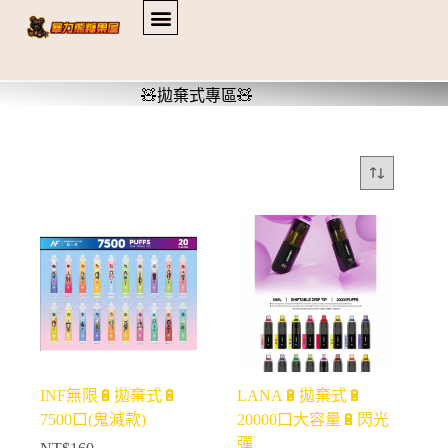
🧸拋棄式專區🧸
INF無限🔋拋棄式🔋
LANA🔋拋棄式🔋
7500口(鬼滅款)
20000口大容量🔋閃光
彈