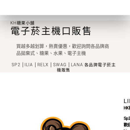
KH糖果小舖
電子菸主機口販售
買越多越划算，熱賣優惠，歡迎詢問各品牌商
品拋棄式、糖果、水果、電子主機
SP2 │ILIA │RELX │SWAG │LANA 各品牌電子菸主
機販售
L
H
Sp
歡迎